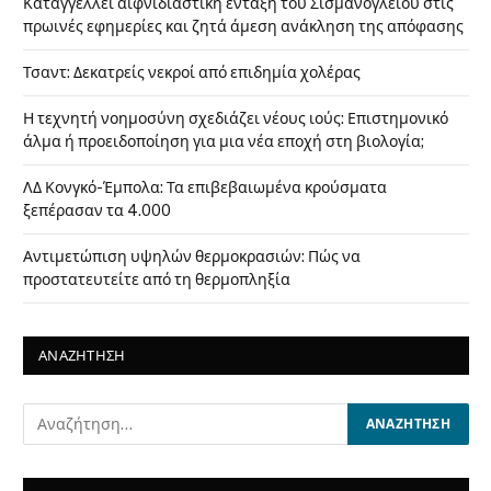
Καταγγέλλει αιφνιδιαστική ένταξη του Σισμανογλείου στις
πρωινές εφημερίες και ζητά άμεση ανάκληση της απόφασης
Τσαντ: Δεκατρείς νεκροί από επιδημία χολέρας
Η τεχνητή νοημοσύνη σχεδιάζει νέους ιούς: Επιστημονικό
άλμα ή προειδοποίηση για μια νέα εποχή στη βιολογία;
ΛΔ Κονγκό-Έμπολα: Τα επιβεβαιωμένα κρούσματα
ξεπέρασαν τα 4.000
Αντιμετώπιση υψηλών θερμοκρασιών: Πώς να
προστατευτείτε από τη θερμοπληξία
ΑΝΑΖΗΤΗΣΗ