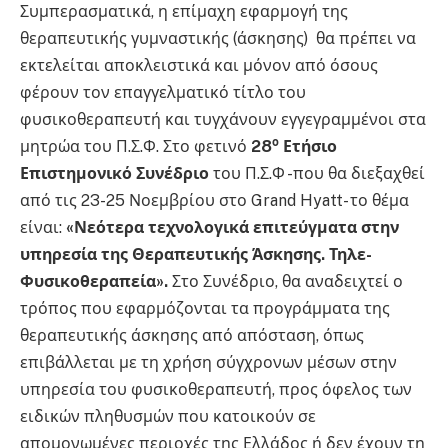
Συμπερασματικά, η επίμαχη εφαρμογή της
θεραπευτικής γυμναστικής (άσκησης) θα πρέπει να
εκτελείται αποκλειστικά και μόνον από όσους
φέρουν τον επαγγελματικό τίτλο του
φυσικοθεραπευτή και τυγχάνουν εγγεγραμμένοι στα
ο
μητρώα του Π.Σ.Φ. Στο φετινό
28
Ετήσιο
Επιστημονικό Συνέδριο
του Π.Σ.Φ -που θα διεξαχθεί
από τις 23-25 Νοεμβρίου στο Grand Hyatt- το θέμα
είναι:
«Νεότερα τεχνολογικά επιτεύγματα στην
υπηρεσία της Θεραπευτικής Άσκησης. Τηλε-
Φυσικοθεραπεία».
Στο Συνέδριο, θα αναδειχτεί ο
τρόπος που εφαρμόζονται τα προγράμματα της
θεραπευτικής άσκησης από απόσταση, όπως
επιβάλλεται με τη χρήση σύγχρονων μέσων στην
υπηρεσία του φυσικοθεραπευτή, προς όφελος των
ειδικών πληθυσμών που κατοικούν σε
απομονωμένες περιοχές της Ελλάδος ή δεν έχουν τη