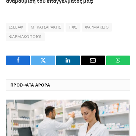
αναβάθμιση του επαγγέλματος μας!
ΙΔΕΕΑΦ
Μ. ΚΑΤΣΑΡΆΚΗΣ
ΠΦΣ
ΦΑΡΜΑΚΕΊΟ
ΦΑΡΜΑΚΟΠΟΙΟΊ
Facebook
Twitter
LinkedIn
Email
WhatsA
ΠΡΟΣΦΑΤΑ ΑΡΘΡΑ