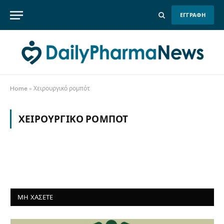
ΕΓΓΡΑΦΗ
Home
»
Χειρουργικό ρομπότ
ΧΕΙΡΟΥΡΓΙΚΌ ΡΟΜΠΌΤ
ΜΗ ΧΑΣΕΤΕ