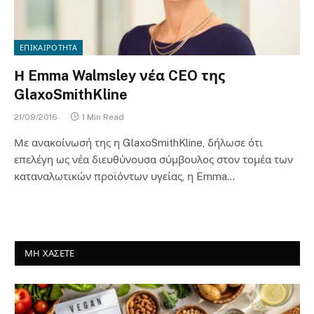
ΕΠΙΚΑΙΡΟΤΗΤΑ
Η Emma Walmsley νέα CEO της
GlaxoSmithKline
21/09/2016
1 Min Read
Με ανακοίνωσή της η GlaxoSmithKline, δήλωσε ότι
επελέγη ως νέα διευθύνουσα σύμβουλος στον τομέα των
καταναλωτικών προϊόντων υγείας, η Emma…
ΜΗ ΧΑΣΕΤΕ