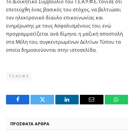
Το Διοικητικό Συμβούλιο του Τ.Ε.Α.Υ.Φ.Ε, τόνισε ότι
επετεύχθη ένας βασικός του στόχος, να βελτιώσει
τον ηλεκτρονικό δίαυλο επικοινωνίας και
ενημέρωσης με τους Ασφαλισμένους του, ενώ
προγραμματίζεται ανά δίμηνο, η μαζική αποστολή
στα Μέλη του, συγκεντρωμένων Δελτίων Τύπου τα
οποία δημοσιεύονται στην ιστοσελίδα.
Τ.Ε.Α.Υ.Φ.Ε
Facebook
Twitter
LinkedIn
Email
WhatsA
ΠΡΟΣΦΑΤΑ ΑΡΘΡΑ