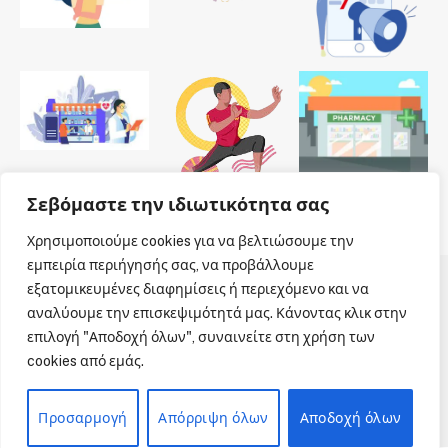
Σεβόμαστε την ιδιωτικότητα σας
Χρησιμοποιούμε cookies για να βελτιώσουμε την
εμπειρία περιήγησής σας, να προβάλλουμε
εξατομικευμένες διαφημίσεις ή περιεχόμενο και να
© 2026 Dailypharmanews. Designed by
Dailypharmanews
.
αναλύουμε την επισκεψιμότητά μας. Κάνοντας κλικ στην
επιλογή "Αποδοχή όλων", συναινείτε στη χρήση των
Αρχική
Όροι χρήσης
Πολιτική cookies
cookies από εμάς.
Πολιτική απορρήτου
Πνευματική Ιδιοκτησία
Επικοινωνία
Προσαρμογή
Απόρριψη όλων
Αποδοχή όλων