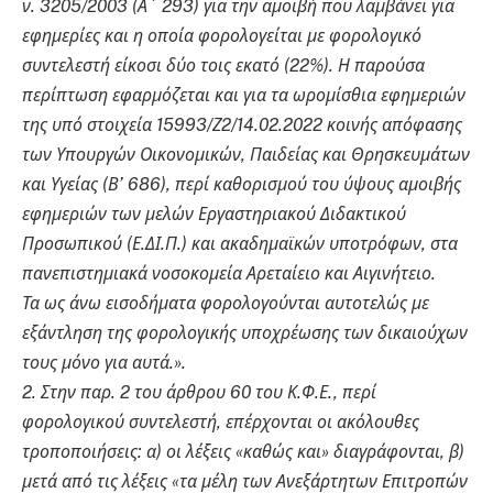
ν. 3205/2003 (Α΄ 293) για την αμοιβή που λαμβάνει για
εφημερίες και η οποία φορολογείται με φορολογικό
συντελεστή είκοσι δύο τοις εκατό (22%). Η παρούσα
περίπτωση εφαρμόζεται και για τα ωρομίσθια εφημεριών
της υπό στοιχεία 15993/Ζ2/14.02.2022 κοινής απόφασης
των Υπουργών Οικονομικών, Παιδείας και Θρησκευμάτων
και Υγείας (Β’ 686), περί καθορισμού του ύψους αμοιβής
εφημεριών των μελών Εργαστηριακού Διδακτικού
Προσωπικού (Ε.ΔΙ.Π.) και ακαδημαϊκών υποτρόφων, στα
πανεπιστημιακά νοσοκομεία Αρεταίειο και Αιγινήτειο.
Τα ως άνω εισοδήματα φορολογούνται αυτοτελώς με
εξάντληση της φορολογικής υποχρέωσης των δικαιούχων
τους μόνο για αυτά.».
2. Στην παρ. 2 του άρθρου 60 του Κ.Φ.Ε., περί
φορολογικού συντελεστή, επέρχονται οι ακόλουθες
τροποποιήσεις: α) οι λέξεις «καθώς και» διαγράφονται, β)
μετά από τις λέξεις «τα μέλη των Ανεξάρτητων Επιτροπών