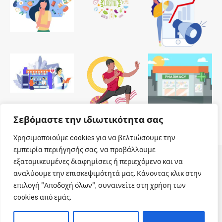
Σεβόμαστε την ιδιωτικότητα σας
Χρησιμοποιούμε cookies για να βελτιώσουμε την
εμπειρία περιήγησής σας, να προβάλλουμε
εξατομικευμένες διαφημίσεις ή περιεχόμενο και να
© 2026 Dailypharmanews. Designed by
Dailypharmanews
.
αναλύουμε την επισκεψιμότητά μας. Κάνοντας κλικ στην
επιλογή "Αποδοχή όλων", συναινείτε στη χρήση των
Αρχική
Όροι χρήσης
Πολιτική cookies
cookies από εμάς.
Πολιτική απορρήτου
Πνευματική Ιδιοκτησία
Επικοινωνία