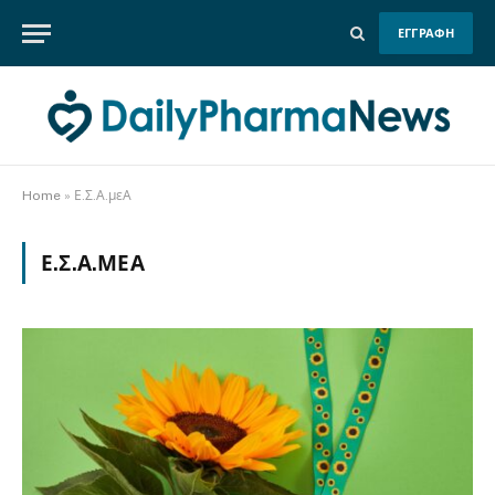
ΕΓΓΡΑΦΗ
Home
»
Ε.Σ.Α.μεΑ
Ε.Σ.Α.ΜΕΑ