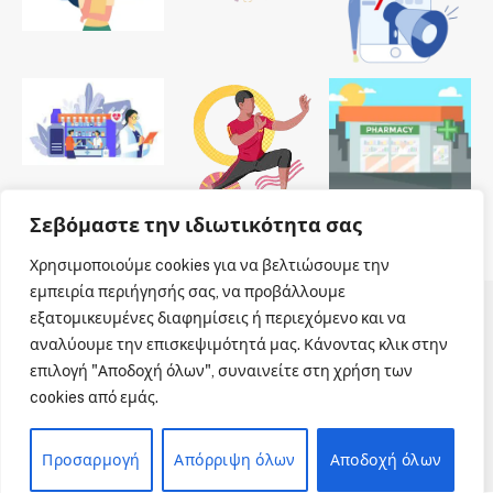
Σεβόμαστε την ιδιωτικότητα σας
Χρησιμοποιούμε cookies για να βελτιώσουμε την
εμπειρία περιήγησής σας, να προβάλλουμε
εξατομικευμένες διαφημίσεις ή περιεχόμενο και να
© 2026 Dailypharmanews. Designed by
Dailypharmanews
.
αναλύουμε την επισκεψιμότητά μας. Κάνοντας κλικ στην
επιλογή "Αποδοχή όλων", συναινείτε στη χρήση των
Αρχική
Όροι χρήσης
Πολιτική cookies
cookies από εμάς.
Πολιτική απορρήτου
Πνευματική Ιδιοκτησία
Επικοινωνία
Προσαρμογή
Απόρριψη όλων
Αποδοχή όλων