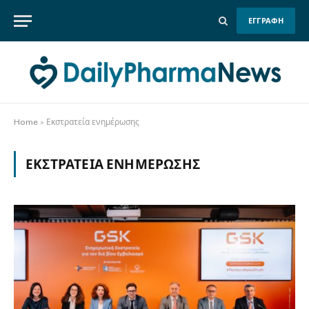
ΕΓΓΡΑΦΗ
Home
»
Εκστρατεία ενημέρωσης
ΕΚΣΤΡΑΤΕΊΑ ΕΝΗΜΈΡΩΣΗΣ