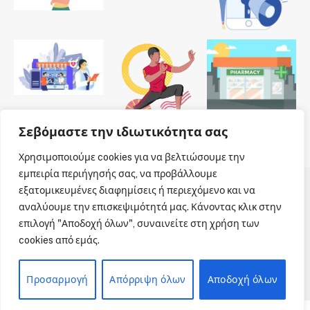
Σεβόμαστε την ιδιωτικότητα σας
Χρησιμοποιούμε cookies για να βελτιώσουμε την
εμπειρία περιήγησής σας, να προβάλλουμε
εξατομικευμένες διαφημίσεις ή περιεχόμενο και να
© 2026 Dailypharmanews. Designed by
Dailypharmanews
.
αναλύουμε την επισκεψιμότητά μας. Κάνοντας κλικ στην
επιλογή "Αποδοχή όλων", συναινείτε στη χρήση των
Αρχική
Όροι χρήσης
Πολιτική cookies
cookies από εμάς.
Πολιτική απορρήτου
Πνευματική Ιδιοκτησία
Επικοινωνία
Προσαρμογή
Απόρριψη όλων
Αποδοχή όλων