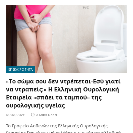
ΕΠΙΚΑΙΡΟΤΗΤΑ
«Το σώμα σου δεν ντρέπεται-Εσύ γιατί
να ντραπείς;» Η Ελληνική Ουρολογική
Εταιρεία «σπάει τα ταμπού» της
ουρολογικής υγείας
13/03/2026
3 Mins Read
Το Γραφείο Ασθενών της Ελληνικής Ουρολογικής
Εταιρείας ξεκινά τον μήνα Μάρτιο μια νέα πανελλαδική