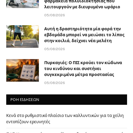
φαρμακεία πολυϊδιοκτησίας που
λειτουργούν με διευρυμένο ωράριο
05/08/2026
Αυτή η δραστηριότητα μία φορά την
εβδομάδα μπορεί να μειώσει το λίπος
στην κοιλιά, δείχνει νέα μελέτη
05/08/2026
Πυρκαγιές: Ο ΠΙΣ κρούει τον κώδωνα
του κινδύνου και συστήνει
συγκεκριμένα μέτρα προστασίας
05/08/2026
ΡΟΗ ΕΙΔΗΣΕΩΝ
Κενά στο ρυθμιστικό πλαίσιο των καλλυντικών για τα χείλη
εντοπίζουν ερευνητές