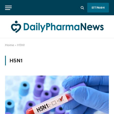
ΕΓΓΡΑΦΗ
Home
»
H5N1
H5N1