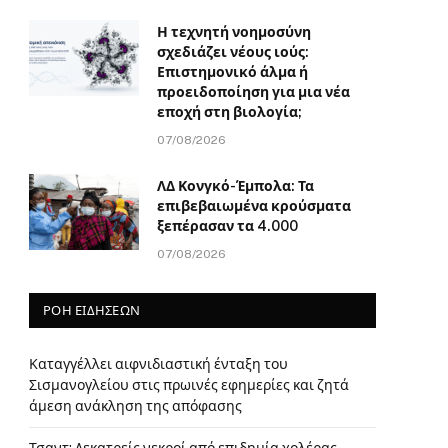
Η τεχνητή νοημοσύνη
σχεδιάζει νέους ιούς:
Επιστημονικό άλμα ή
προειδοποίηση για μια νέα
εποχή στη βιολογία;
07/08/2026
ΛΔ Κονγκό-Έμπολα: Τα
επιβεβαιωμένα κρούσματα
ξεπέρασαν τα 4.000
07/08/2026
ΡΟΗ ΕΙΔΗΣΕΩΝ
Καταγγέλλει αιφνιδιαστική ένταξη του
Σισμανογλείου στις πρωινές εφημερίες και ζητά
άμεση ανάκληση της απόφασης