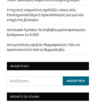
Τσαντ: Δεκατρείς νεκροί από επιδημία χολέρας
Η τεχνητή νοημοσύνη σχεδιάζει νέους ιούς:
Επιστημονικό άλμα ή προειδοποίηση για μια νέα
εποχή στη βιολογία;
ΛΔ Κονγκό-Έμπολα: Τα επιβεβαιωμένα κρούσματα
ξεπέρασαν τα 4.000
Αντιμετώπιση υψηλών θερμοκρασιών: Πώς να
προστατευτείτε από τη θερμοπληξία
ΑΝΑΖΗΤΗΣΗ
ΜΕΙΝΕΤΕ ΣΕ ΕΠΑΦΗ