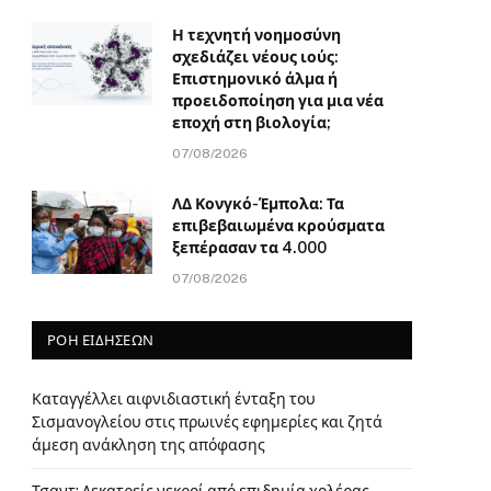
Η τεχνητή νοημοσύνη
σχεδιάζει νέους ιούς:
Επιστημονικό άλμα ή
προειδοποίηση για μια νέα
εποχή στη βιολογία;
07/08/2026
ΛΔ Κονγκό-Έμπολα: Τα
επιβεβαιωμένα κρούσματα
ξεπέρασαν τα 4.000
07/08/2026
ΡΟΗ ΕΙΔΗΣΕΩΝ
Καταγγέλλει αιφνιδιαστική ένταξη του
Σισμανογλείου στις πρωινές εφημερίες και ζητά
άμεση ανάκληση της απόφασης