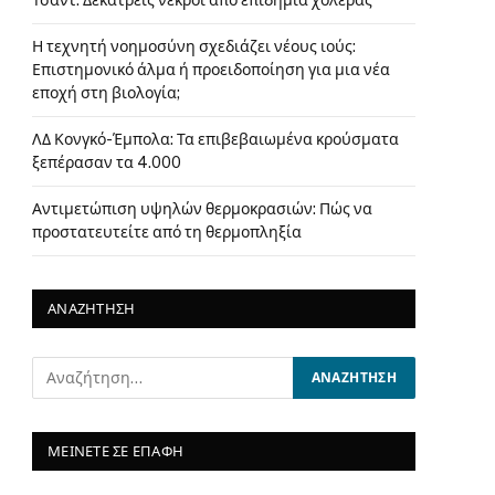
Τσαντ: Δεκατρείς νεκροί από επιδημία χολέρας
Η τεχνητή νοημοσύνη σχεδιάζει νέους ιούς:
Επιστημονικό άλμα ή προειδοποίηση για μια νέα
εποχή στη βιολογία;
ΛΔ Κονγκό-Έμπολα: Τα επιβεβαιωμένα κρούσματα
ξεπέρασαν τα 4.000
Αντιμετώπιση υψηλών θερμοκρασιών: Πώς να
προστατευτείτε από τη θερμοπληξία
ΑΝΑΖΗΤΗΣΗ
ΜΕΙΝΕΤΕ ΣΕ ΕΠΑΦΗ