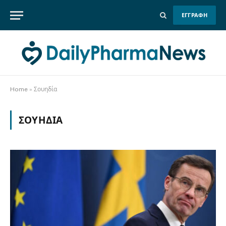
ΕΓΓΡΑΦΗ
Home
»
Σουηδία
ΣΟΥΗΔΊΑ