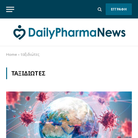
ΕΓΓΡΑΦΗ
Home
»
ταξιδιώτες
ΤΑΞΙΔΙΏΤΕΣ