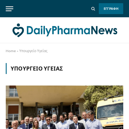
ΕΓΓΡΑΦΗ
Home
»
Υπουργείο Υγείας
ΥΠΟΥΡΓΕΊΟ ΥΓΕΊΑΣ