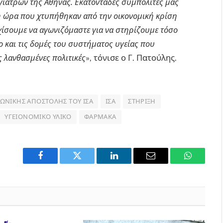
γιατρών της Αθήνας. Εκατοντάδες συμπολίτες μας
λη ώρα που χτυπήθηκαν από την οικονομική κρίση
χίσουμε να αγωνιζόμαστε για να στηρίζουμε τόσο
 και τις δομές του συστήματος υγείας που
 λανθασμένες πολιτικές
», τόνισε ο Γ. Πατούλης.
ΝΩΝΙΚΉΣ ΑΠΟΣΤΟΛΉΣ ΤΟΥ ΙΣΑ
ΙΣΑ
ΣΤΉΡΙΞΗ
ΥΓΕΙΟΝΟΜΙΚΌ ΥΛΙΚΌ
ΦΆΡΜΑΚΑ
Facebook
Twitter
LinkedIn
Email
WhatsAp