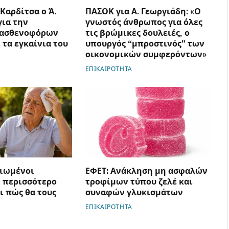
 Καρδίτσα ο Ά.
ΠΑΣΟΚ για Α. Γεωργιάδη: «Ο
για την
γνωστός άνθρωπος για όλες
 ασθενοφόρων
τις βρώμικες δουλειές, ο
 τα εγκαίνια του
υπουργός “μπροστινός” των
οικονομικών συμφερόντων»
ΕΠΙΚΑΙΡΟΤΗΤΑ
κιωμένοι
ΕΦΕΤ: Ανάκληση μη ασφαλών
 περισσότερο
τροφίμων τύπου ζελέ και
ι πώς θα τους
συναφών γλυκισμάτων
ΕΠΙΚΑΙΡΟΤΗΤΑ