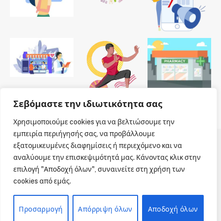
Σεβόμαστε την ιδιωτικότητα σας
Χρησιμοποιούμε cookies για να βελτιώσουμε την
εμπειρία περιήγησής σας, να προβάλλουμε
εξατομικευμένες διαφημίσεις ή περιεχόμενο και να
© 2026 Dailypharmanews. Designed by
Dailypharmanews
.
αναλύουμε την επισκεψιμότητά μας. Κάνοντας κλικ στην
επιλογή "Αποδοχή όλων", συναινείτε στη χρήση των
Αρχική
Όροι χρήσης
Πολιτική cookies
cookies από εμάς.
Πολιτική απορρήτου
Πνευματική Ιδιοκτησία
Επικοινωνία
Προσαρμογή
Απόρριψη όλων
Αποδοχή όλων