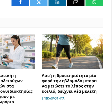
Facebook
Twitter
LinkedIn
Email
WhatsAp
ωτική η
Αυτή η δραστηριότητα μία
 αδειούχων
φορά την εβδομάδα μπορεί
ών στα
να μειώσει το λίπος στην
ολυϊδιοκτησίας
κοιλιά, δείχνει νέα μελέτη
γούν με
ΕΠΙΚΑΙΡΟΤΗΤΑ
ωράριο