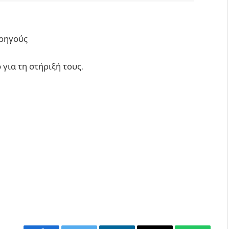
ορηγούς
o
για τη στήριξή τους.