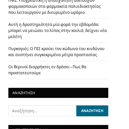
ΠΦΣ: Υποχρεωτική η απασχόληση αδειούχων
φαρμακοποιών στα φαρμακεία πολυϊδιοκτησίας
που λειτουργούν με διευρυμένο ωράριο
Αυτή η δραστηριότητα μία φορά την εβδομάδα
μπορεί να μειώσει το λίπος στην κοιλιά, δείχνει νέα
μελέτη
Πυρκαγιές: Ο ΠΙΣ κρούει τον κώδωνα του κινδύνου
και συστήνει συγκεκριμένα μέτρα προστασίας
Οι θερινοί διαρρήκτες εν δράσει – Πως θα
προστατευτούμε
ΑΝΑΖΗΤΗΣΗ