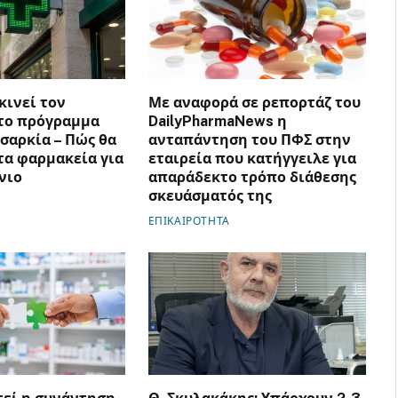
κινεί τον
Με αναφορά σε ρεπορτάζ του
το πρόγραμμα
DailyPharmaNews η
υσαρκία – Πώς θα
ανταπάντηση του ΠΦΣ στην
α φαρμακεία για
εταιρεία που κατήγγειλε για
νιο
απαράδεκτο τρόπο διάθεσης
σκευάσματός της
ΕΠΙΚΑΙΡΟΤΗΤΑ