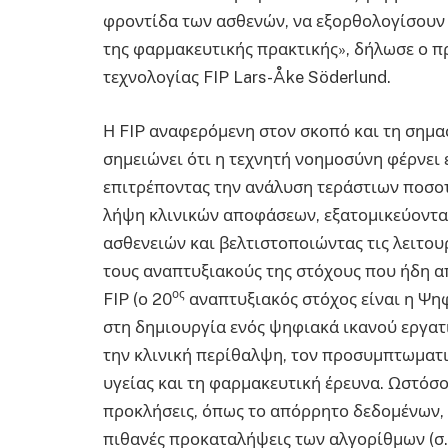
φροντίδα των ασθενών, να εξορθολογίσουν τ
της φαρμακευτικής πρακτικής», δήλωσε ο 
τεχνολογίας FIP Lars-Åke Söderlund.
Η FIP αναφερόμενη στον σκοπό και τη σημα
σημειώνει ότι η τεχνητή νοημοσύνη φέρνει
επιτρέποντας την ανάλυση τεράστιων ποσο
λήψη κλινικών αποφάσεων, εξατομικεύοντας
ασθενειών και βελτιστοποιώντας τις λειτου
τους αναπτυξιακούς της στόχους που ήδη α
ος
FIP (ο 20
αναπτυξιακός στόχος είναι η Ψηφ
στη δημιουργία ενός ψηφιακά ικανού εργατ
την κλινική περίθαλψη, τον προσυμπτωματι
υγείας και τη φαρμακευτική έρευνα. Ωστόσο
προκλήσεις, όπως το απόρρητο δεδομένων, 
πιθανές προκαταλήψεις των αλγορίθμων (σ.