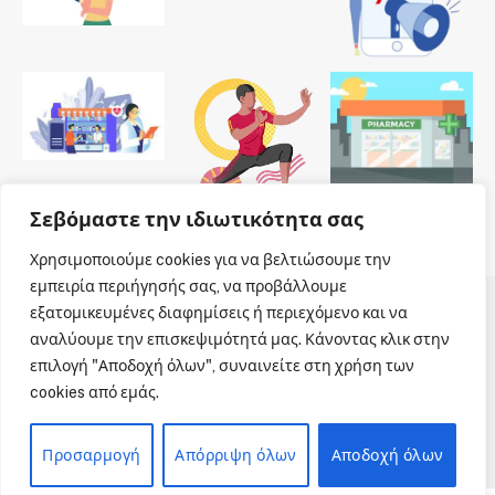
Σεβόμαστε την ιδιωτικότητα σας
Χρησιμοποιούμε cookies για να βελτιώσουμε την
εμπειρία περιήγησής σας, να προβάλλουμε
εξατομικευμένες διαφημίσεις ή περιεχόμενο και να
© 2026 Dailypharmanews. Designed by
Dailypharmanews
.
αναλύουμε την επισκεψιμότητά μας. Κάνοντας κλικ στην
επιλογή "Αποδοχή όλων", συναινείτε στη χρήση των
Αρχική
Όροι χρήσης
Πολιτική cookies
cookies από εμάς.
Πολιτική απορρήτου
Πνευματική Ιδιοκτησία
Επικοινωνία
Προσαρμογή
Απόρριψη όλων
Αποδοχή όλων