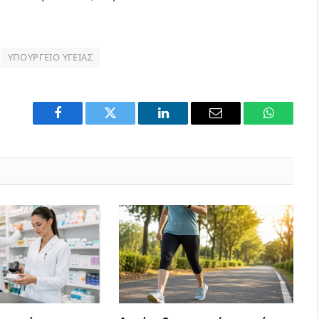
ΥΠΟΥΡΓΕΊΟ ΥΓΕΊΑΣ
Facebook
Twitter
LinkedIn
Email
WhatsAp