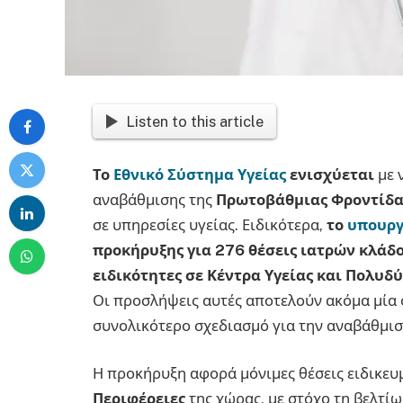
Listen to this article
Το
Εθνικό Σύστημα Υγείας
ενισχύεται
με 
αναβάθμισης της
Πρωτοβάθμιας Φροντίδα
σε υπηρεσίες υγείας. Ειδικότερα,
το
υπουργ
προκήρυξης για 276 θέσεις ιατρών κλάδου
ειδικότητες σε Κέντρα Υγείας και Πολυδ
Οι προσλήψεις αυτές αποτελούν ακόμα μία 
συνολικότερο σχεδιασμό για την αναβάθμισ
Η προκήρυξη αφορά μόνιμες θέσεις ειδικευ
Περιφέρειες
της χώρας, με στόχο τη βελτί