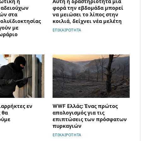
ωτική η
Αυτή η δραστηριότητα μία
 αδειούχων
φορά την εβδομάδα μπορεί
ών στα
να μειώσει το λίπος στην
ολυϊδιοκτησίας
κοιλιά, δείχνει νέα μελέτη
γούν με
ΕΠΙΚΑΙΡΟΤΗΤΑ
ωράριο
ιαρρήκτες εν
WWF Ελλάς: Ένας πρώτος
 θα
απολογισμός για τις
ούμε
επιπτώσεις των πρόσφατων
πυρκαγιών
ΕΠΙΚΑΙΡΟΤΗΤΑ