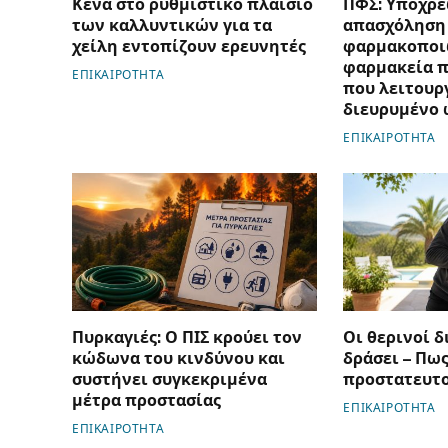
Κενά στο ρυθμιστικό πλαίσιο
ΠΦΣ: Υποχρε
των καλλυντικών για τα
απασχόληση
χείλη εντοπίζουν ερευνητές
φαρμακοποι
φαρμακεία π
ΕΠΙΚΑΙΡΟΤΗΤΑ
που λειτουρ
διευρυμένο 
ΕΠΙΚΑΙΡΟΤΗΤΑ
Πυρκαγιές: Ο ΠΙΣ κρούει τον
Οι θερινοί δ
κώδωνα του κινδύνου και
δράσει – Πως
συστήνει συγκεκριμένα
προστατευτ
μέτρα προστασίας
ΕΠΙΚΑΙΡΟΤΗΤΑ
ΕΠΙΚΑΙΡΟΤΗΤΑ