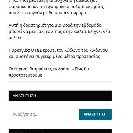
ΠΦΣ: Υποχρεωτική η απασχόληση αδειούχων
φαρμακοποιών στα φαρμακεία πολυϊδιοκτησίας
που λειτουργούν με διευρυμένο ωράριο
Αυτή η δραστηριότητα μία φορά την εβδομάδα
μπορεί να μειώσει το λίπος στην κοιλιά, δείχνει νέα
μελέτη
Πυρκαγιές: Ο ΠΙΣ κρούει τον κώδωνα του κινδύνου
και συστήνει συγκεκριμένα μέτρα προστασίας
Οι θερινοί διαρρήκτες εν δράσει – Πως θα
προστατευτούμε
ΑΝΑΖΗΤΗΣΗ