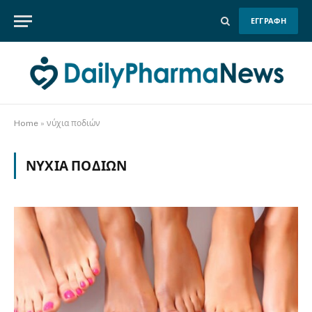
ΕΓΓΡΑΦΗ
Home
»
νύχια ποδιών
ΝΎΧΙΑ ΠΟΔΙΏΝ