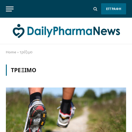
ΕΓΓΡΑΦΗ
Home
»
τρέξιμο
ΤΡΈΞΙΜΟ