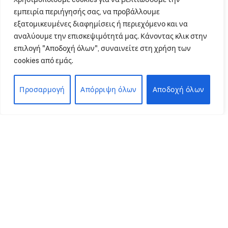
Tεστ Pap: Σε ποια ηλικία
εμπειρία περιήγησής σας, να προβάλλουμε
πρέπει να γίνει για πρώτη
εξατομικευμένες διαφημίσεις ή περιεχόμενο και να
φορά
αναλύουμε την επισκεψιμότητά μας. Κάνοντας κλικ στην
24/07/2026
2 Mins Read
επιλογή "Αποδοχή όλων", συναινείτε στη χρήση των
cookies από εμάς.
Προσαρμογή
Απόρριψη όλων
Αποδοχή όλων