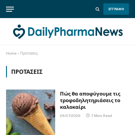
ΕΓΓΡΑΦΗ
Home
»
Προτασεις
ΠΡΟΤΑΣΕΙΣ
Πώς θα αποφύγουμε τις
τροφοδηλητηριάσεις το
καλοκαίρι
29/07/2026
7 Mins Read