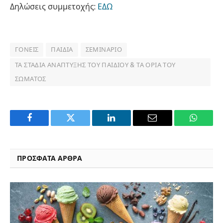
Δηλώσεις συμμετοχής:
ΕΔΩ
ΓΟΝΕΊΣ
ΠΑΙΔΙΆ
ΣΕΜΙΝΆΡΙΟ
ΤΑ ΣΤΆΔΙΑ ΑΝΆΠΤΥΞΗΣ ΤΟΥ ΠΑΙΔΙΟΎ & ΤΑ ΌΡΙΑ ΤΟΥ
ΣΏΜΑΤΟΣ
Facebook
Twitter
LinkedIn
Email
WhatsA
ΠΡΟΣΦΑΤΑ ΑΡΘΡΑ