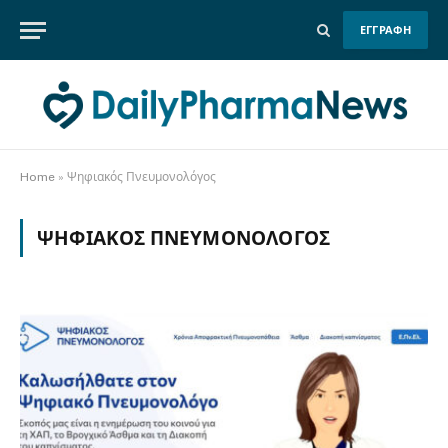
ΕΓΓΡΑΦΗ
Home
»
Ψηφιακός Πνευμονολόγος
ΨΗΦΙΑΚΌΣ ΠΝΕΥΜΟΝΟΛΌΓΟΣ