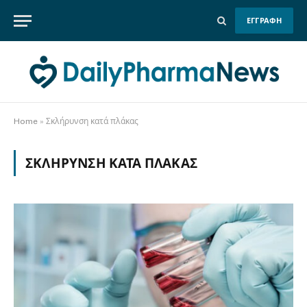
ΕΓΓΡΑΦΗ
Home
»
Σκλήρυνση κατά πλάκας
ΣΚΛΉΡΥΝΣΗ ΚΑΤΆ ΠΛΆΚΑΣ