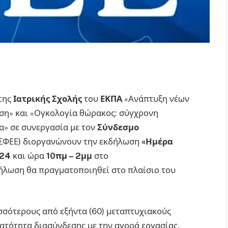
της
Ιατρικής Σχολής
του
ΕΚΠΑ
«Ανάπτυξη νέων
ση» και «Ογκολογία θώρακος: σύγχρονη
α» σε συνεργασία με τον
Σύνδεσμο
ΣΦΕΕ) διοργανώνουν την εκδήλωση
«Ημέρα
024
και ώρα
10πμ – 2μμ
στο
ήλωση θα πραγματοποιηθεί στο πλαίσιο του
σσότερους από εξήντα (60) μεταπτυχιακούς
τότητα διασύνδεσης με την αγορά εργασίας,