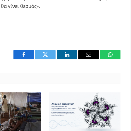
θα γίνει θεσμός».
Facebook
Twitter
LinkedIn
Email
WhatsAp