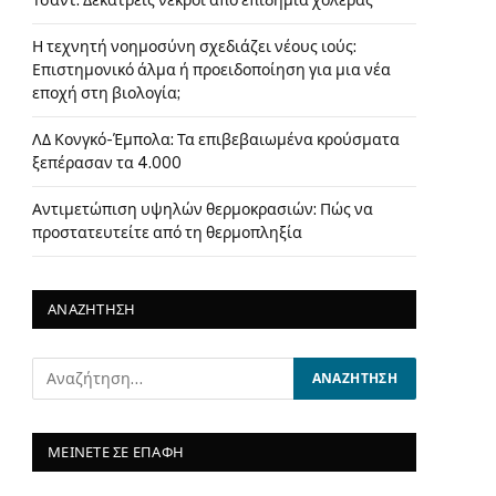
Τσαντ: Δεκατρείς νεκροί από επιδημία χολέρας
Η τεχνητή νοημοσύνη σχεδιάζει νέους ιούς:
Επιστημονικό άλμα ή προειδοποίηση για μια νέα
εποχή στη βιολογία;
ΛΔ Κονγκό-Έμπολα: Τα επιβεβαιωμένα κρούσματα
ξεπέρασαν τα 4.000
Αντιμετώπιση υψηλών θερμοκρασιών: Πώς να
προστατευτείτε από τη θερμοπληξία
ΑΝΑΖΗΤΗΣΗ
ΜΕΙΝΕΤΕ ΣΕ ΕΠΑΦΗ