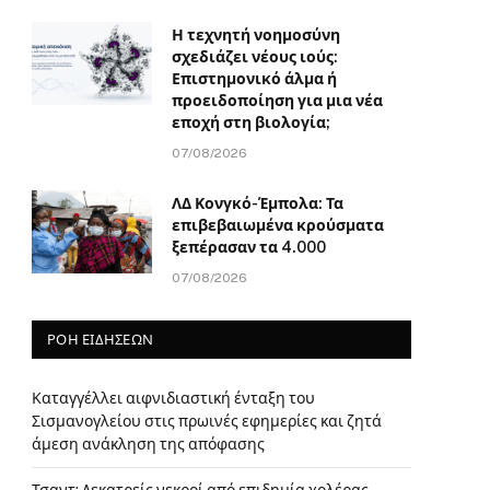
Η τεχνητή νοημοσύνη
σχεδιάζει νέους ιούς:
Επιστημονικό άλμα ή
προειδοποίηση για μια νέα
εποχή στη βιολογία;
07/08/2026
ΛΔ Κονγκό-Έμπολα: Τα
επιβεβαιωμένα κρούσματα
ξεπέρασαν τα 4.000
07/08/2026
ΡΟΗ ΕΙΔΗΣΕΩΝ
Καταγγέλλει αιφνιδιαστική ένταξη του
Σισμανογλείου στις πρωινές εφημερίες και ζητά
άμεση ανάκληση της απόφασης