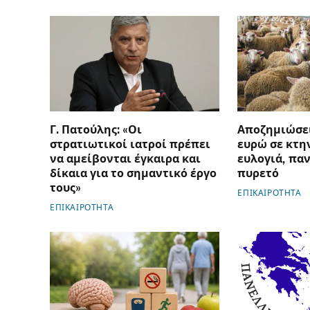
Γ. Πατούλης: «Οι
Αποζημιώσει
στρατιωτικοί ιατροί πρέπει
ευρώ σε κτη
να αμείβονται έγκαιρα και
ευλογιά, πα
δίκαια για το σημαντικό έργο
πυρετό
τους»
ΕΠΙΚΑΙΡΟΤΗΤΑ
ΕΠΙΚΑΙΡΟΤΗΤΑ