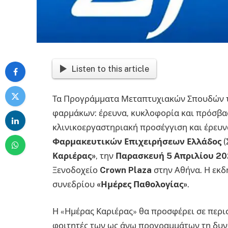
Listen to this article
Τα Προγράμματα Μεταπτυχιακών Σπουδών 
φαρμάκων: έρευνα, κυκλοφορία και πρόσβα
κλινικοεργαστηριακή προσέγγιση και έρευν
Φαρμακευτικών Επιχειρήσεων Ελλάδος
(
Καριέρας»
, την
Παρασκευή 5 Απριλίου 2
Ξενοδοχείο
Crown
Plaza
στην Αθήνα. Η εκδ
συνεδρίου
«Ημέρες Παθολογίας»
.
Η «Ημέρας Καριέρας» θα προσφέρει σε περι
φοιτητές των ως άνω προγραμμάτων τη δυνα