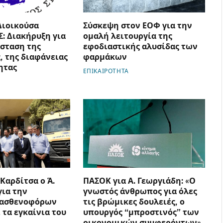
Διοικούσα
Σύσκεψη στον ΕΟΦ για την
Σ: Διακήρυξη για
ομαλή λειτουργία της
σταση της
εφοδιαστικής αλυσίδας των
, της διαφάνειας
φαρμάκων
ητας
ΕΠΙΚΑΙΡΟΤΗΤΑ
 Καρδίτσα ο Ά.
ΠΑΣΟΚ για Α. Γεωργιάδη: «Ο
για την
γνωστός άνθρωπος για όλες
 ασθενοφόρων
τις βρώμικες δουλειές, ο
 τα εγκαίνια του
υπουργός “μπροστινός” των
οικονομικών συμφερόντων»