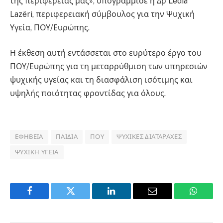
της περιφέρειάς μας», υπογράμμισε η Δρ Ledia
Lazëri, περιφερειακή σύμβουλος για την Ψυχική
Υγεία, ΠΟΥ/Ευρώπης.
Η έκθεση αυτή εντάσσεται στο ευρύτερο έργο του
ΠΟΥ/Ευρώπης για τη μεταρρύθμιση των υπηρεσιών
ψυχικής υγείας και τη διασφάλιση ισότιμης και
υψηλής ποιότητας φροντίδας για όλους.
ΕΦΗΒΕΊΑ
ΠΑΙΔΙΆ
ΠΟΥ
ΨΥΧΙΚΈΣ ΔΙΑΤΑΡΑΧΈΣ
ΨΥΧΙΚΉ ΥΓΕΊΑ
Facebook
Twitter
LinkedIn
Email
WhatsA