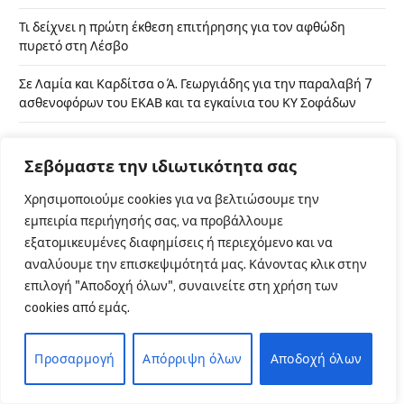
Τι δείχνει η πρώτη έκθεση επιτήρησης για τον αφθώδη
πυρετό στη Λέσβο
Σε Λαμία και Καρδίτσα ο Ά. Γεωργιάδης για την παραλαβή 7
ασθενοφόρων του ΕΚΑΒ και τα εγκαίνια του ΚΥ Σοφάδων
Σεβόμαστε την ιδιωτικότητα σας
ΑΝΑΖΗΤΗΣΗ
Χρησιμοποιούμε cookies για να βελτιώσουμε την
εμπειρία περιήγησής σας, να προβάλλουμε
εξατομικευμένες διαφημίσεις ή περιεχόμενο και να
αναλύουμε την επισκεψιμότητά μας. Κάνοντας κλικ στην
ΜΕΙΝΕΤΕ ΣΕ ΕΠΑΦΗ
επιλογή "Αποδοχή όλων", συναινείτε στη χρήση των
cookies από εμάς.
Facebook
YouTube
Προσαρμογή
Απόρριψη όλων
Αποδοχή όλων
Instagram