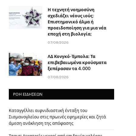
Η τεχνητή νοημοσύνη
σχεδιάζει νέους ιούς:
Επιστημονικό άλμα ή
προειδοποίηση για μια νέα
εποχή στη βιολογία;
07/08/2026
ΛΔ Κονγκό-Έμπολα: Τα
επιβεβαιωμένα κρούσματα
ξεπέρασαν τα 4.000
07/08/2026
ΡΟΗ ΕΙΔΗΣΕΩΝ
Καταγγέλλει αιφνιδιαστική ένταξη του
Σισμανογλείου στις πρωινές εφημερίες και ζητά
άμεση ανάκληση της απόφασης