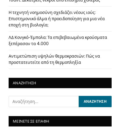
Τσαντ: Δεκατρείς νεκροί από επιδημία χολέρας
Η τεχνητή νοημοσύνη σχεδιάζει νέους ιούς:
Επιστημονικό άλμα ή προειδοποίηση για μια νέα
εποχή στη βιολογία;
ΛΔ Κονγκό-Έμπολα: Τα επιβεβαιωμένα κρούσματα
ξεπέρασαν τα 4.000
Αντιμετώπιση υψηλών θερμοκρασιών: Πώς να
προστατευτείτε από τη θερμοπληξία
ΑΝΑΖΗΤΗΣΗ
ΜΕΙΝΕΤΕ ΣΕ ΕΠΑΦΗ