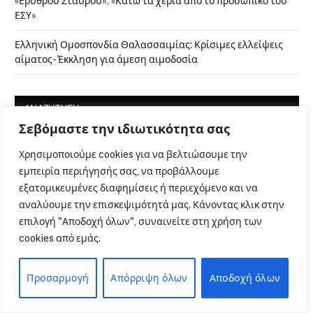
«Ερυθρού Σταυρού»: «Κάτω τα χέρια από το προσωπικό του
ΕΣΥ»
Ελληνική Ομοσπονδία Θαλασσαιμίας: Κρίσιμες ελλείψεις
αίματος- Έκκληση για άμεση αιμοδοσία
ΑΝΑΖΗΤΗΣΗ
Σεβόμαστε την ιδιωτικότητα σας
Χρησιμοποιούμε cookies για να βελτιώσουμε την
εμπειρία περιήγησής σας, να προβάλλουμε
εξατομικευμένες διαφημίσεις ή περιεχόμενο και να
ΜΕΙΝΕΤΕ ΣΕ ΕΠΑΦΗ
αναλύουμε την επισκεψιμότητά μας. Κάνοντας κλικ στην
επιλογή "Αποδοχή όλων", συναινείτε στη χρήση των
cookies από εμάς.
Facebook
YouTube
Προσαρμογή
Απόρριψη όλων
Αποδοχή όλων
Instagram