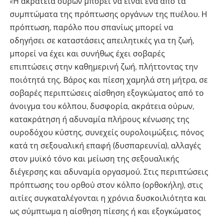
«
Η ακράτεια ούρων μπορεί να είναι ένα από τα
συμπτώματα της πρόπτωσης οργάνων της πυέλου. Η
πρόπτωση, παρόλο που σπανίως μπορεί να
οδηγήσει σε καταστάσεις απειλητικές για τη ζωή,
μπορεί να έχει και συνήθως έχει σοβαρές
επιπτώσεις στην καθημερινή ζωή, πλήττοντας την
ποιότητά της. Βάρος και πίεση χαμηλά στη μήτρα, σε
σοβαρές περιπτώσεις αίσθηση εξογκώματος από το
άνοιγμα του κόλπου, δυσφορία, ακράτεια ούρων,
κατακράτηση ή αδυναμία πλήρους κένωσης της
ουροδόχου κύστης, συνεχείς ουρολοιμώξεις, πόνος
κατά τη σεξουαλική επαφή (δυσπαρευνία), αλλαγές
στον μυϊκό τόνο και μείωση της σεξουαλικής
διέγερσης και αδυναμία οργασμού. Στις περιπτώσεις
πρόπτωσης του ορθού στον κόλπο (ορθοκήλη), στις
αιτίες συγκαταλέγονται η χρόνια δυσκοιλιότητα και
ως σύμπτωμα η αίσθηση πίεσης ή και εξογκώματος