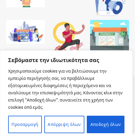
Σεβόμαστε την ιδιωτικότητα σας
Χρησιμοποιούμε cookies για να βελτιώσουμε την
εμπειρία περιήγησής σας, να προβάλλουμε
εξατομικευμένες διαφημίσεις ή περιεχόμενο και να
© 2026 Dailypharmanews. Designed by
Dailypharmanews
.
αναλύουμε την επισκεψιμότητά μας. Κάνοντας κλικ στην
επιλογή "Αποδοχή όλων", συναινείτε στη χρήση των
Αρχική
Όροι χρήσης
Πολιτική cookies
cookies από εμάς.
Πολιτική απορρήτου
Πνευματική Ιδιοκτησία
Επικοινωνία
Προσαρμογή
Απόρριψη όλων
Αποδοχή όλων