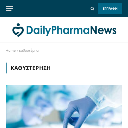
ΕΓΓΡΑΦΗ
Home
»
καθυστέρηση
ΚΑΘΥΣΤΈΡΗΣΗ