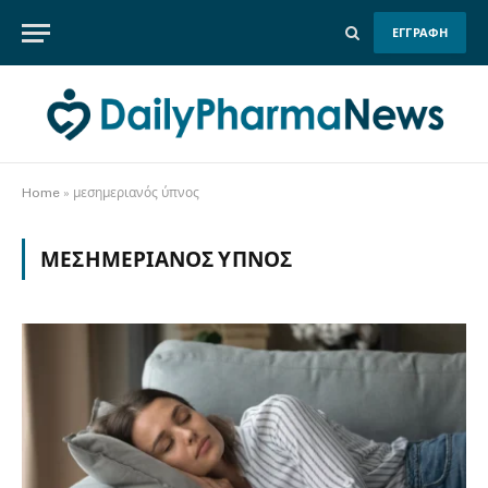
ΕΓΓΡΑΦΗ
Home
»
μεσημεριανός ύπνος
ΜΕΣΗΜΕΡΙΑΝΌΣ ΎΠΝΟΣ