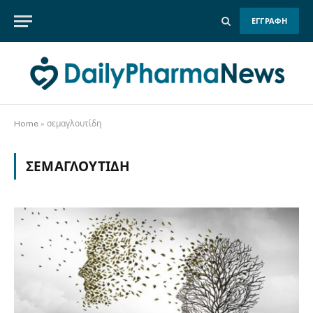
ΕΓΓΡΑΦΗ
Home
»
σεμαγλουτίδη
ΣΕΜΑΓΛΟΥΤΊΔΗ