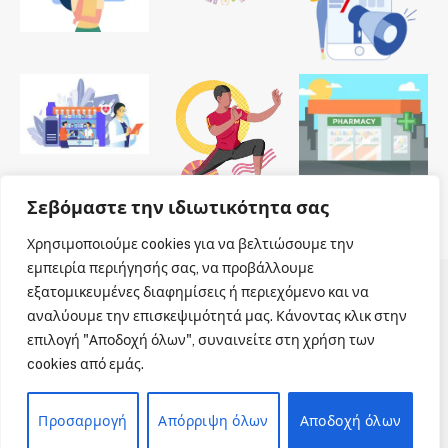
Σεβόμαστε την ιδιωτικότητα σας
Χρησιμοποιούμε cookies για να βελτιώσουμε την
εμπειρία περιήγησής σας, να προβάλλουμε
εξατομικευμένες διαφημίσεις ή περιεχόμενο και να
© 2026 Dailypharmanews. Designed by
Dailypharmanews
.
αναλύουμε την επισκεψιμότητά μας. Κάνοντας κλικ στην
επιλογή "Αποδοχή όλων", συναινείτε στη χρήση των
Αρχική
Όροι χρήσης
Πολιτική cookies
cookies από εμάς.
Πολιτική απορρήτου
Πνευματική Ιδιοκτησία
Επικοινωνία
Προσαρμογή
Απόρριψη όλων
Αποδοχή όλων