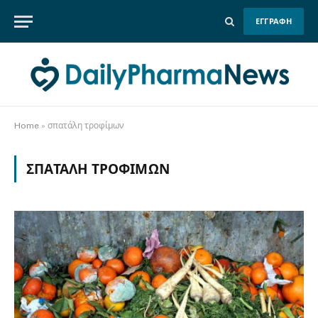
ΕΓΓΡΑΦΗ
Home
»
σπατάλη τροφίμων
ΣΠΑΤΆΛΗ ΤΡΟΦΊΜΩΝ