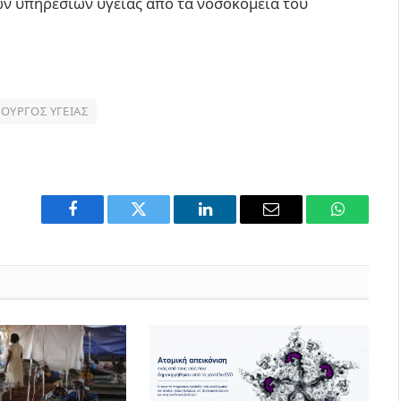
ν υπηρεσιών υγείας από τα νοσοκομεία του
ΟΥΡΓΌΣ ΥΓΕΊΑΣ
Facebook
Twitter
LinkedIn
Email
WhatsAp