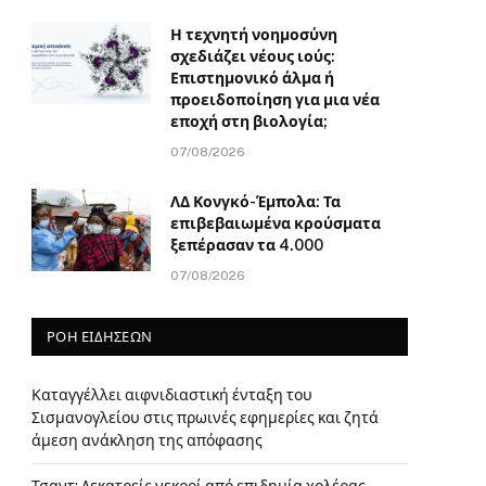
Η τεχνητή νοημοσύνη
σχεδιάζει νέους ιούς:
Επιστημονικό άλμα ή
προειδοποίηση για μια νέα
εποχή στη βιολογία;
07/08/2026
ΛΔ Κονγκό-Έμπολα: Τα
επιβεβαιωμένα κρούσματα
ξεπέρασαν τα 4.000
07/08/2026
ΡΟΗ ΕΙΔΗΣΕΩΝ
Καταγγέλλει αιφνιδιαστική ένταξη του
Σισμανογλείου στις πρωινές εφημερίες και ζητά
άμεση ανάκληση της απόφασης