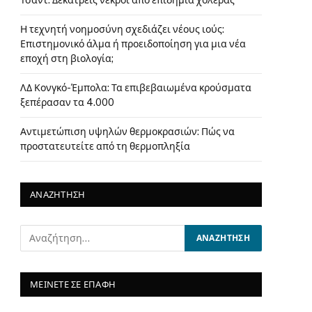
Τσαντ: Δεκατρείς νεκροί από επιδημία χολέρας
Η τεχνητή νοημοσύνη σχεδιάζει νέους ιούς:
Επιστημονικό άλμα ή προειδοποίηση για μια νέα
εποχή στη βιολογία;
ΛΔ Κονγκό-Έμπολα: Τα επιβεβαιωμένα κρούσματα
ξεπέρασαν τα 4.000
Αντιμετώπιση υψηλών θερμοκρασιών: Πώς να
προστατευτείτε από τη θερμοπληξία
ΑΝΑΖΗΤΗΣΗ
ΜΕΙΝΕΤΕ ΣΕ ΕΠΑΦΗ