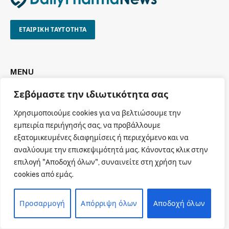
ΕΤΑΙΡΙΚΗ ΤΑΥΤΟΤΗΤΑ
MENU
Σεβόμαστε την ιδιωτικότητα σας
Αρχική
Χρησιμοποιούμε cookies για να βελτιώσουμε την
Όροι χρήσης
εμπειρία περιήγησής σας, να προβάλλουμε
Πολιτική cookies
εξατομικευμένες διαφημίσεις ή περιεχόμενο και να
Πολιτική απορρήτου
αναλύουμε την επισκεψιμότητά μας. Κάνοντας κλικ στην
επιλογή "Αποδοχή όλων", συναινείτε στη χρήση των
Πνευματική Ιδιοκτησία
cookies από εμάς.
Επικοινωνία
Προσαρμογή
Απόρριψη όλων
Αποδοχή όλων