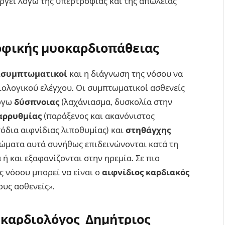
ργεί λόγω της υπερτροφίας και της απώλειας
φικής μυοκαρδιοπάθειας
ασυμπτωματικοί
και η διάγνωση της νόσου να
ιολογικού ελέγχου. Οι συμπτωματικοί ασθενείς
λόγω
δύσπνοιας
(λαχάνιασμα, δυσκολία στην
 αρρυθμίας
(παράξενος και ακανόνιστος
σόδια αιφνίδιας λιποθυμίας) και
στηθάγχης
πτώματα αυτά συνήθως επιδεινώνονται κατά τη
 ή και εξαφανίζονται στην ηρεμία. Σε πιο
ς νόσου μπορεί να είναι ο
αιφνίδιος καρδιακός
υς ασθενείς».
 καρδιολόγος Δημήτριος