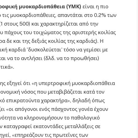
ροφική μυοκαρδιοπάθεια (ΥΜΚ)
είναι η πιο
 τις μυοκαρδιοπάθειες, απαντάται στο 0.2% των
(1 στους 500) και χαρακτηρίζεται από την
υ πάχους του τοιχώματος της αριστερής κοιλίας
α δε και της δεξιάς κοιλίας της καρδιάς). Η
κή καρδιά ‘δυσκολεύεται’ τόσο να γεμίσει με
και να το αντλήσει (δλδ. να το προωθήσει)
τικά».
θης εξηγεί ότι «η υπερτροφική μυοκαρδιοπάθεια
ρονομική νόσος που μεταβιβάζεται κατά τον
κό επικρατούντα χαρακτήρα», δηλαδή όπως
ζει «οι απόγονοι ενός πάσχοντος γονέα έχουν
νότητα να κληρονομήσουν το παθολογικό
υν καταγραφεί εκατοντάδες μεταλλάξεις σε
ξηγεί, «επηρεάζουν τις πρωτεΐνες των