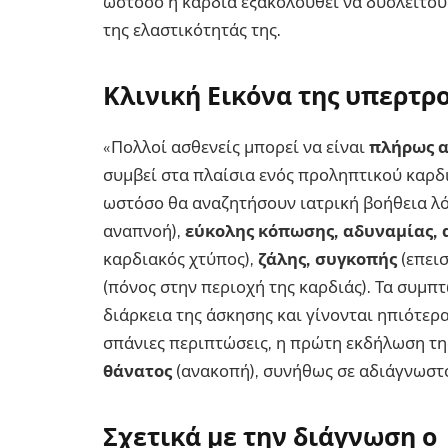
ωστόσο η καρδιά εξακολουθεί να δυσλειτου
της ελαστικότητάς της.
Κλινική Εικόνα της
υπερτρο
«Πολλοί ασθενείς μπορεί να είναι
πλήρως 
συμβεί στα πλαίσια ενός προληπτικού καρδ
ωστόσο θα αναζητήσουν ιατρική βοήθεια 
αναπνοή),
εύκολης κόπωσης, αδυναμίας,
καρδιακός χτύπος),
ζάλης, συγκοπής
(επει
(πόνος στην περιοχή της καρδιάς). Τα συμ
διάρκεια της άσκησης και γίνονται ηπιότερα
σπάνιες περιπτώσεις, η πρώτη εκδήλωση τη
θάνατος
(ανακοπή), συνήθως σε αδιάγνωστο
Σχετικά με την διάγνωση ο