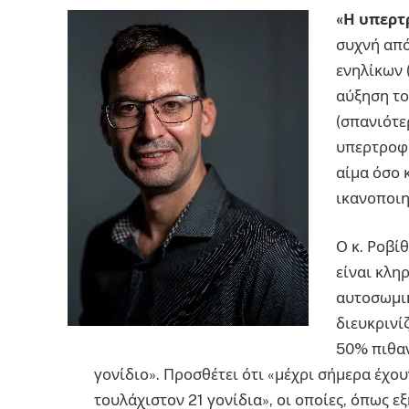
«Η υπερτ
συχνή από
ενηλίκων 
αύξηση το
(σπανιότερ
υπερτροφι
αίμα όσο 
ικανοποιη
Ο κ. Ροβί
είναι κλη
αυτοσωμι
διευκρινί
50% πιθα
γονίδιο». Προσθέτει ότι «μέχρι σήμερα έχο
τουλάχιστον 21 γονίδια», οι οποίες, όπως ε