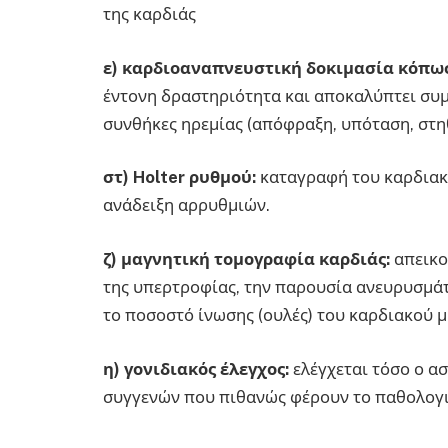
της καρδιάς
ε) καρδιοαναπνευστική δοκιμασία κόπω
έντονη δραστηριότητα και αποκαλύπτει συμ
συνθήκες ηρεμίας (απόφραξη, υπόταση, στη
στ) Holter ρυθμού:
καταγραφή του καρδιακο
ανάδειξη αρρυθμιών.
ζ) μαγνητική τομογραφία καρδιάς:
απεικο
της υπερτροφίας, την παρουσία ανευρυσμάτω
το ποσοστό ίνωσης (ουλές) του καρδιακού 
η) γονιδιακός έλεγχος:
ελέγχεται τόσο ο ασ
συγγενών που πιθανώς φέρουν το παθολογι