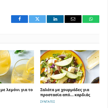
Facebook
Twitter
LinkedIn
Email
WhatsAp
με λεμόνι για το
Σαλάτα με χουρμάδες για
προστασία από… καρδιάς
ΣΥΝΤΑΓΕΣ