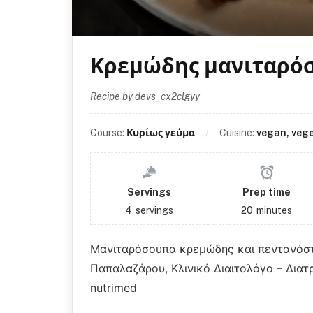
Κρεμώδης μανιταρό
Recipe by devs_cx2clgyy
Course:
Κυρίως γεύμα
Cuisine:
vegan, vege
Servings
Prep time
4
servings
20
minutes
Μανιταρόσουπα κρεμώδης και πεντανόστι
Παπαλαζάρου, Κλινικό Διαιτολόγο – Δια
nutrimed