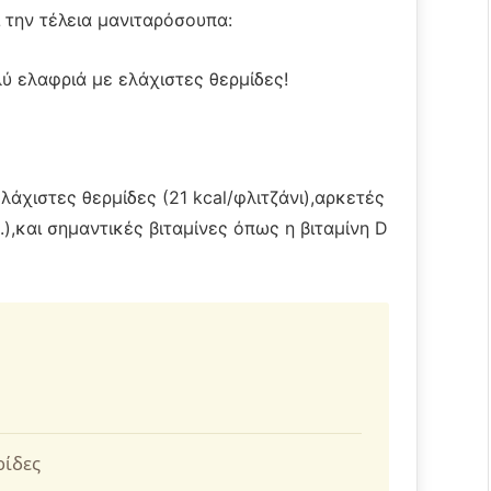
 την τέλεια μανιταρόσουπα:
λύ ελαφριά με ελάχιστες θερμίδες!
ελάχιστες θερμίδες (21 kcal/φλιτζάνι),αρκετές
λ.),και σημαντικές βιταμίνες όπως η βιταμίνη D
ρίδες