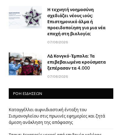
Η τεχνητή νοημοσύνη
σχεδιάζει νέους ιούς:
Επιστημονικό άλμα ή
προειδοποίηση για μια νέα
εποχή στη βιολογία;
07/08/2026
ΛΔ Κονγκό-Έμπολα: Τα
επιβεβαιωμένα κρούσματα
ξεπέρασαν τα 4.000
07/08/2026
ΡΟΗ ΕΙΔΗΣΕΩΝ
Καταγγέλλει αιφνιδιαστική ένταξη του
Σισμανογλείου στις πρωινές εφημερίες και ζητά
άμεση ανάκληση της απόφασης