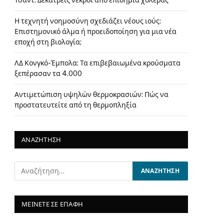
Τσαντ: Δεκατρείς νεκροί από επιδημία χολέρας
Η τεχνητή νοημοσύνη σχεδιάζει νέους ιούς:
Επιστημονικό άλμα ή προειδοποίηση για μια νέα
εποχή στη βιολογία;
ΛΔ Κονγκό-Έμπολα: Τα επιβεβαιωμένα κρούσματα
ξεπέρασαν τα 4.000
Αντιμετώπιση υψηλών θερμοκρασιών: Πώς να
προστατευτείτε από τη θερμοπληξία
ΑΝΑΖΗΤΗΣΗ
ΜΕΙΝΕΤΕ ΣΕ ΕΠΑΦΗ