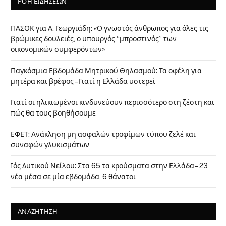
ΡΟΗ ΕΙΔΗΣΕΩΝ
ΠΑΣΟΚ για Α. Γεωργιάδη: «Ο γνωστός άνθρωπος για όλες τις
βρώμικες δουλειές, ο υπουργός “μπροστινός” των
οικονομικών συμφερόντων»
Παγκόσμια Εβδομάδα Μητρικού Θηλασμού: Τα οφέλη για
μητέρα και βρέφος – Γιατί η Ελλάδα υστερεί
Γιατί οι ηλικιωμένοι κινδυνεύουν περισσότερο στη ζέστη και
πώς θα τους βοηθήσουμε
ΕΦΕΤ: Ανάκληση μη ασφαλών τροφίμων τύπου ζελέ και
συναφών γλυκισμάτων
Ιός Δυτικού Νείλου: Στα 65 τα κρούσματα στην Ελλάδα – 23
νέα μέσα σε μία εβδομάδα, 6 θάνατοι
ΑΝΑΖΗΤΗΣΗ