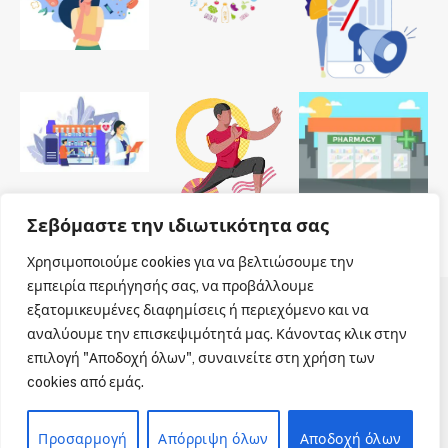
Σεβόμαστε την ιδιωτικότητα σας
Χρησιμοποιούμε cookies για να βελτιώσουμε την
εμπειρία περιήγησής σας, να προβάλλουμε
εξατομικευμένες διαφημίσεις ή περιεχόμενο και να
© 2026 Dailypharmanews. Designed by
Dailypharmanews
.
αναλύουμε την επισκεψιμότητά μας. Κάνοντας κλικ στην
επιλογή "Αποδοχή όλων", συναινείτε στη χρήση των
Αρχική
Όροι χρήσης
Πολιτική cookies
cookies από εμάς.
Πολιτική απορρήτου
Πνευματική Ιδιοκτησία
Επικοινωνία
Προσαρμογή
Απόρριψη όλων
Αποδοχή όλων