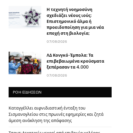
Η τεχνητή νοημοσύνη
σχεδιάζει νέους ιούς:
Επιστημονικό άλμα ή
προειδοποίηση για μια νέα
εποχή στη βιολογία;
07/08/2026
ΛΔ Κονγκό-Έμπολα: Τα
επιβεβαιωμένα κρούσματα
ξεπέρασαν τα 4.000
07/08/2026
ΡΟΗ ΕΙΔΗΣΕΩΝ
Καταγγέλλει αιφνιδιαστική ένταξη του
Σισμανογλείου στις πρωινές εφημερίες και ζητά
άμεση ανάκληση της απόφασης