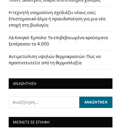
Τσαντ: Δεκατρείς νεκροί από επιδημία χολέρας
Η τεχνητή νοημοσύνη σχεδιάζει νέους ιούς:
Επιστημονικό άλμα ή προειδοποίηση για μια νέα
εποχή στη βιολογία;
ΛΔ Κονγκό-Έμπολα: Τα επιβεβαιωμένα κρούσματα
ξεπέρασαν τα 4.000
Αντιμετώπιση υψηλών θερμοκρασιών: Πώς να
προστατευτείτε από τη θερμοπληξία
ΑΝΑΖΗΤΗΣΗ
ΜΕΙΝΕΤΕ ΣΕ ΕΠΑΦΗ