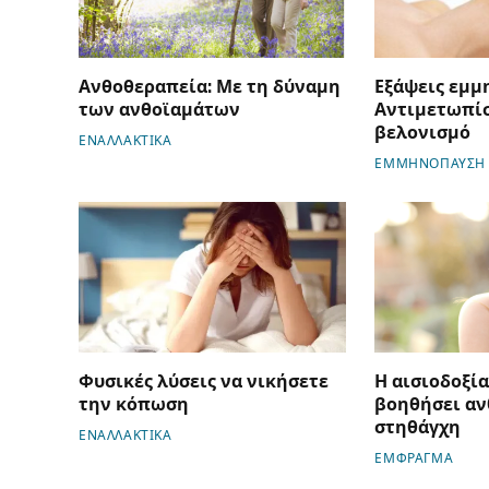
Ανθοθεραπεία: Με τη δύναμη
Εξάψεις εμμ
των ανθοϊαμάτων
Αντιμετωπίσ
βελονισμό
ΕΝΑΛΛΑΚΤΙΚΑ
ΕΜΜΗΝΟΠΑΥΣΗ
Φυσικές λύσεις να νικήσετε
Η αισιοδοξί
την κόπωση
βοηθήσει α
στηθάγχη
ΕΝΑΛΛΑΚΤΙΚΑ
ΕΜΦΡΑΓΜΑ