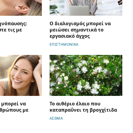
ηνόπαυσης:
Ο διαλογισμός μπορεί να
τε τις με
μειώσει σημαντικά το
εργασιακό άγχος
ΕΠΙΣΤΗΜΟΝΙΚΑ
α μπορεί να
Το αιθέριο έλαιο που
νθρώπους με
καταπραΰνει τη βρογχίτιδα
ΑΣΘΜΑ