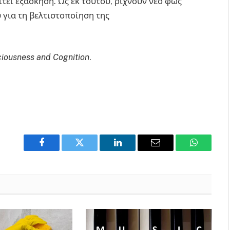
τεί εξάσκηση. Ως εκ τούτου, ρίχνουν νέο φως
 για τη βελτιστοποίηση της
iousness and Cognition
.
Facebook
Twitter
LinkedIn
Email
WhatsAp