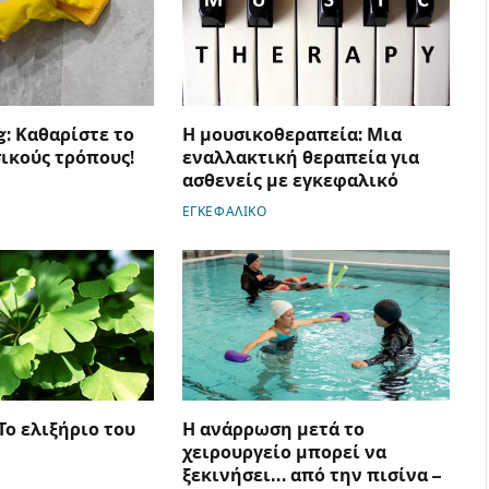
g: Καθαρίστε το
Η μουσικοθεραπεία: Μια
σικούς τρόπους!
εναλλακτική θεραπεία για
ασθενείς με εγκεφαλικό
ΕΓΚΕΦΑΛΙΚΟ
:Το ελιξήριο του
Η ανάρρωση μετά το
χειρουργείο μπορεί να
ξεκινήσει… από την πισίνα –