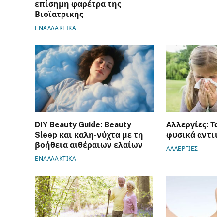
επίσημη φαρέτρα της
Βιοϊατρικής
ΕΝΑΛΛΑΚΤΙΚΑ
DIY Beauty Guide: Beauty
Αλλεργίες: Τ
Sleep και καλη-νύχτα με τη
φυσικά αντι
βοήθεια αιθέραιων ελαίων
ΑΛΛΕΡΓΙΕΣ
ΕΝΑΛΛΑΚΤΙΚΑ