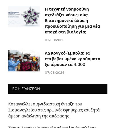
Η τεχνητή νοημοσύνη
σχεδιάζει νέους ιούς:
Επιστημονικό άλμα ή
προειδοποίηση για μια νέα
εποχή στη βιολογία;
07/08/2026
ΛΔ Κονγκό-Έμπολα: Τα
επιβεβαιωμένα κρούσματα
ξεπέρασαν τα 4.000
07/08/2026
ΡΟΗ ΕΙΔΗΣΕΩΝ
Καταγγέλλει αιφνιδιαστική ένταξη του
Σισμανογλείου στις πρωινές εφημερίες και ζητά
άμεση ανάκληση της απόφασης