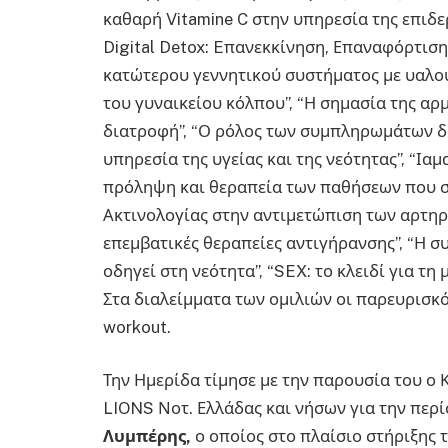
καθαρή Vitamine C στην υπηρεσία της επιδερ
Digital Detox: Eπανεκκίνηση, Επαναφόρτισ
κατώτερου γεννητικού συστήματος με υαλο
του γυναικείου κόλπου”, “Η σημασία της αρμ
διατροφή”, “Ο ρόλος των συμπληρωμάτων δι
υπηρεσία της υγείας και της νεότητας”, “Ια
πρόληψη και θεραπεία των παθήσεων που συ
Ακτινολογίας στην αντιμετώπιση των αρτη
επεμβατικές θεραπείες αντιγήρανσης”, “Η σ
οδηγεί στη νεότητα”, “SEX: το κλειδί για τη 
Στα διαλείμματα των ομιλιών οι παρευρισκό
workout.
Την Ημερίδα τίμησε με την παρουσία του ο
LIONS Νοτ. Ελλάδας και νήσων για την περ
Λυμπέρης,
ο οποίος στο πλαίσιο στήριξης