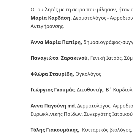
Οι ομιλητές με τη σειρά που μίλησαν
,
ήταν ο
Μαρία Καρδάση,
Δερματολόγος – Αφροδισι
Αντιγήρανσης.
Άννα Μαρία Παπίρη,
δημοσιογράφος-συγγ
Παναγιώτα Σαρακινού,
Γενική Ιατρός, Σ
Φλώρα Σταυρίδη,
Ογκολόγος
Γεώργιος Γκουμάς
, Διευθυντής, Β΄ Καρδιο
Αννα Παγούνη md,
Δερματολόγος, Αφροδισ
Ευρωκλινικής Παίδων, Συνεργάτης Ιατρικο
Τόλης Γιακουμάκης,
Κυτταρικός βιολόγος,