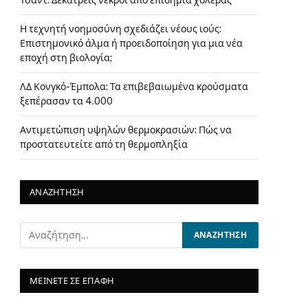
Τσαντ: Δεκατρείς νεκροί από επιδημία χολέρας
Η τεχνητή νοημοσύνη σχεδιάζει νέους ιούς:
Επιστημονικό άλμα ή προειδοποίηση για μια νέα
εποχή στη βιολογία;
ΛΔ Κονγκό-Έμπολα: Τα επιβεβαιωμένα κρούσματα
ξεπέρασαν τα 4.000
Αντιμετώπιση υψηλών θερμοκρασιών: Πώς να
προστατευτείτε από τη θερμοπληξία
ΑΝΑΖΗΤΗΣΗ
ΜΕΙΝΕΤΕ ΣΕ ΕΠΑΦΗ