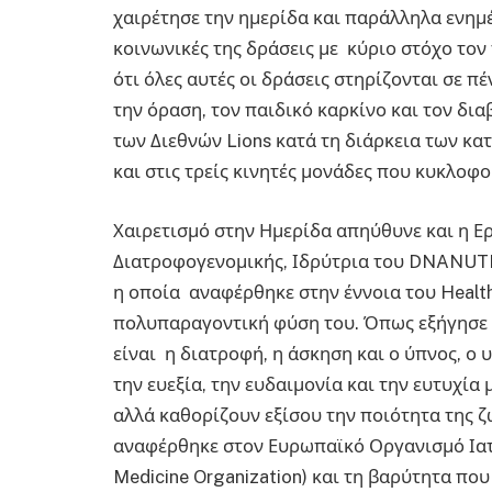
χαιρέτησε την ημερίδα και παράλληλα ενημέ
κοινωνικές της δράσεις με κύριο στόχο το
ότι όλες αυτές οι δράσεις στηρίζονται σε π
την όραση, τον παιδικό καρκίνο και τον δι
των Διεθνών Lions κατά τη διάρκεια των κ
και στις τρείς κινητές μονάδες που κυκλοφ
Χαιρετισμό στην Ημερίδα απηύθυνε και η Ε
Διατροφογενομικής, Ιδρύτρια του DNANU
η οποία αναφέρθηκε στην έννοια του Health
πολυπαραγοντική φύση του. Όπως εξήγησε ε
είναι η διατροφή, η άσκηση και ο ύπνος, ο 
την ευεξία, την ευδαιμονία και την ευτυχία 
αλλά καθορίζουν εξίσου την ποιότητα της ζ
αναφέρθηκε στον Ευρωπαϊκό Οργανισμό Ιατρ
Medicine Organization) και τη βαρύτητα που