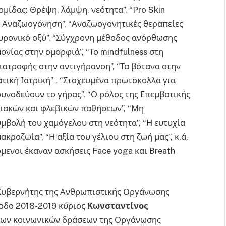
μίδας: Θρέψη, λάμψη, νεότητα”, “Pro Skin
η Αναζωογόνηση”, “Αναζωογονητικές θεραπείες
υρονικό οξύ”, “Σύγχρονη μέθοδος ανόρθωσης
ονίας στην ομορφιά”, “Το mindfulness στη
ατροφής στην αντιγήρανση”, “Τα βότανα στην
ματική Ιατρική” , “Στοχευμένα πρωτόκολλα για
νοδεύουν το γήρας”, “Ο ρόλος της Επεμβατικής
ριακών και φλεβικών παθήσεων”, “Μη
υμβολή του χαμόγελου στη νεότητα”, “Η ευτυχία
μακροζωία”, “Η αξία του γέλιου στη ζωή μας”, κ.ά.
μενοι έκαναν ασκήσεις Face yoga και Βreath
 Κυβερνήτης της Ανθρωπιστικής Οργάνωσης
ίοδο 2018-2019 κύριος
Kωνσταντίνος
 των κοινωνικών δράσεων της Οργάνωσης