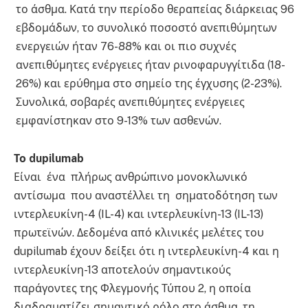
το άσθμα. Κατά την περίοδο θεραπείας διάρκειας 96
εβδομάδων, το συνολικό ποσοστό ανεπιθύμητων
ενεργειών ήταν 76-88% και οι πιο συχνές
ανεπιθύμητες ενέργειες ήταν ρινοφαρυγγίτιδα (18-
26%) και ερύθημα στο σημείο της έγχυσης (2-23%).
Συνολικά, σοβαρές ανεπιθύμητες ενέργειες
εμφανίστηκαν στο 9-13% των ασθενών.
Το
dupilumab
Είναι ένα πλήρως ανθρώπινο μονοκλωνικό
αντίσωμα που αναστέλλει τη σηματοδότηση των
ιντερλευκίνη-4 (IL-4) και ιντερλευκίνη-13 (IL-13)
πρωτεϊνών. Δεδομένα από κλινικές μελέτες του
dupilumab έχουν δείξει ότι η ιντερλευκίνη-4 και η
ιντερλευκίνη-13 αποτελούν σημαντικούς
παράγοντες της Φλεγμονής Τύπου 2, η οποία
διαδραματίζει σημαντικό ρόλο στο άσθμα, τη