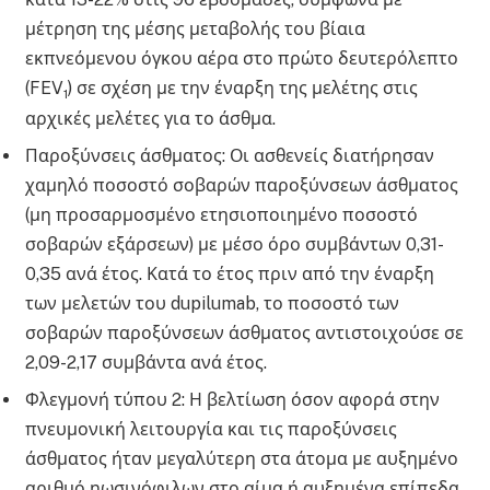
μέτρηση της μέσης μεταβολής του βίαια
εκπνεόμενου όγκου αέρα στο πρώτο δευτερόλεπτο
(FEV
) σε σχέση με την έναρξη της μελέτης στις
1
αρχικές μελέτες για το άσθμα.
Παροξύνσεις άσθματος: Οι ασθενείς διατήρησαν
χαμηλό ποσοστό σοβαρών παροξύνσεων άσθματος
(μη προσαρμοσμένο ετησιοποιημένο ποσοστό
σοβαρών εξάρσεων) με μέσο όρο συμβάντων 0,31-
0,35 ανά έτος. Κατά το έτος πριν από την έναρξη
των μελετών του dupilumab, το ποσοστό των
σοβαρών παροξύνσεων άσθματος αντιστοιχούσε σε
2,09-2,17 συμβάντα ανά έτος.
Φλεγμονή τύπου 2: Η βελτίωση όσον αφορά στην
πνευμονική λειτουργία και τις παροξύνσεις
άσθματος ήταν μεγαλύτερη στα άτομα με αυξημένο
αριθμό ηωσινόφιλων στο αίμα ή αυξημένα επίπεδα