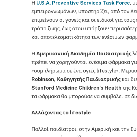
Η
U.S.A. Preventive Services Task Force
, 
εμπειρογνωμόνων, υποστηρίζει, από τον Δεκ
επιμείνουν οι γονείς και οι ειδικοί για το
τρόπο ζωής, έως ότου υπάρξουν περισσότε
και αποτελεσματικότητα των ενέσιμων φαρ
Η
Αμερικανική Ακαδημία Παιδιατρικής
λέ
πρέπει να χορηγούνται ενέσιμα φάρμακα γι
«συμπλήρωμα σε ένα υγιές lifestyle». Μερικ
Robinson
, Καθηγητής Παιδιατρικής
και δι
Stanford
Medicine
Children
‘
s
Health
της Κ
τα φάρμακα θα μπορούσε να συμβάλει σε δια
Αλλάζοντας το
lifestyle
Πολλοί παιδίατροι, στην Αμερική και την Ε