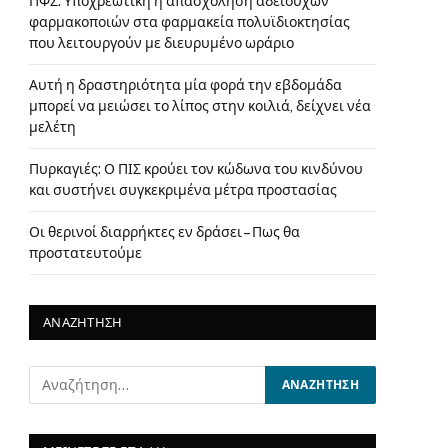
ΠΦΣ: Υποχρεωτική η απασχόληση αδειούχων
φαρμακοποιών στα φαρμακεία πολυϊδιοκτησίας
που λειτουργούν με διευρυμένο ωράριο
Αυτή η δραστηριότητα μία φορά την εβδομάδα
μπορεί να μειώσει το λίπος στην κοιλιά, δείχνει νέα
μελέτη
Πυρκαγιές: Ο ΠΙΣ κρούει τον κώδωνα του κινδύνου
και συστήνει συγκεκριμένα μέτρα προστασίας
Οι θερινοί διαρρήκτες εν δράσει – Πως θα
προστατευτούμε
ΑΝΑΖΗΤΗΣΗ