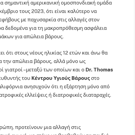
μια σημαντική αμερικανική ομοσπονδιακή ομάδα
έμβριο τους 2023, ότι είναι καλύτερο να
υς εφήβους με παχυσαρκία στις αλλαγές στον
ρα δεδομένα για τη μακροπρόθεσμη ασφάλεια
μάκων για απώλεια βάρους.
ει ότι στους νέους ηλικίας 12 ετών και άνω θα
α την απώλεια βάρους, αλλά μόνο ως
οί γιατροί –μεταξύ των οποίων και ο
Dr
.
Thomas
ευθυντής του
Κέντρου Υγιούς Βάρους
στο
αλιφόρνια ανησυχούν ότι η εξάρτηση μόνο από
τροφικές ελλείψεις ή διατροφικές διαταραχές.
υρώπη, προτείνουν μια αλλαγή στις