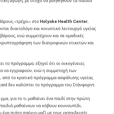
υτική αγωγή, με στόχο να βοηθηθούν τα παιδιά
βάρους «τρέχει» στο
Holyoke
Health
Center
,
ονται διαιτολόγο και κοινοτικό λειτουργό υγείας
 βάρους, ενώ συμμετέχουν και σε ομαδικές
ποκρυπτογράφηση των διατροφικών ετικετών και
πει το πρόγραμμα, εξηγεί ότι οι οικογένειες
ια να εγγραφούν, ενώ η συμμετοχή των
ι, από το κρατικό πρόγραμμα ασφάλισης υγείας
icaid δεν καλύπτει το πρόγραμμα του Στάνφορντ.
ειγμα, για το τι μαθαίνει ένα παιδί στην πρώτη
α παιδιά μαθαίνουν να κόβουν κουνουπίδι,
 ένα πιάτο παέγια μαζί με τους εκπαιδευτές