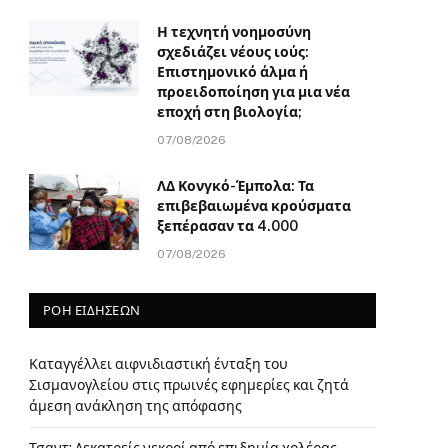
Η τεχνητή νοημοσύνη
σχεδιάζει νέους ιούς:
Επιστημονικό άλμα ή
προειδοποίηση για μια νέα
εποχή στη βιολογία;
07/08/2026
ΛΔ Κονγκό-Έμπολα: Τα
επιβεβαιωμένα κρούσματα
ξεπέρασαν τα 4.000
07/08/2026
ΡΟΗ ΕΙΔΗΣΕΩΝ
Καταγγέλλει αιφνιδιαστική ένταξη του
Σισμανογλείου στις πρωινές εφημερίες και ζητά
άμεση ανάκληση της απόφασης