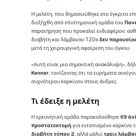
Η μελέτη, που δημοσιεύθηκε στο έγκριτο ε
διεξήχθη από επιστημονική ομάδα του
Παν
παρατήρηση που προκαλεί ενδιαφέρον: ασθε
διαβήτη και λάμβαναν TZDs
δεν παρουσία
μετά τη χειρουργική αφαίρεση του όγκου.
«Αυτή είναι μια σημαντική ανακάλυψη», δήλ
Kenner
, τονίζοντας ότι τα ευρήματα ανοίγ
συχνότερου καρκίνου στους άνδρες.
Τι έδειξε η μελέτη
Η ερευνητική ομάδα παρακολούθησε
69 άν
προστατεκτομή
για εντοπισμένο καρκίνο 
διαβήτη τύπου 2
, αλλά μόλις
τρεις λάμβα