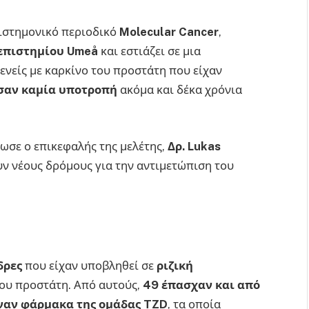
πιστημονικό περιοδικό
Molecular
Cancer
,
επιστημίου
Ume
å
και εστιάζει σε μια
νείς με καρκίνο του προστάτη που είχαν
σαν καμία υποτροπή
ακόμα και δέκα χρόνια
ωσε ο επικεφαλής της μελέτης,
Δρ.
Lukas
ουν νέους δρόμους για την αντιμετώπιση του
δρες
που είχαν υποβληθεί σε
ριζική
του προστάτη. Από αυτούς,
49 έπασχαν και από
ναν φάρμακα της ομάδας
TZD
, τα οποία