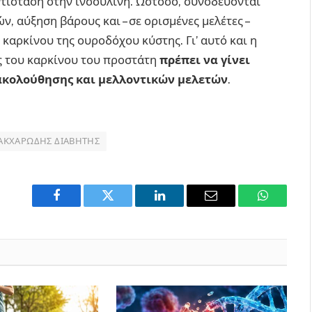
ντίσταση στην ινσουλίνη. Ωστόσο, συνοδεύονται
, αύξηση βάρους και – σε ορισμένες μελέτες –
καρκίνου της ουροδόχου κύστης. Γι’ αυτό και η
ς του καρκίνου του προστάτη
πρέπει να γίνει
ρακολούθησης και μελλοντικών μελετών
.
ΑΚΧΑΡΏΔΗΣ ΔΙΑΒΉΤΗΣ
Facebook
Twitter
LinkedIn
Email
WhatsAp