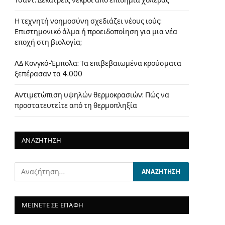
Τσαντ: Δεκατρείς νεκροί από επιδημία χολέρας
Η τεχνητή νοημοσύνη σχεδιάζει νέους ιούς:
Επιστημονικό άλμα ή προειδοποίηση για μια νέα
εποχή στη βιολογία;
ΛΔ Κονγκό-Έμπολα: Τα επιβεβαιωμένα κρούσματα
ξεπέρασαν τα 4.000
Αντιμετώπιση υψηλών θερμοκρασιών: Πώς να
προστατευτείτε από τη θερμοπληξία
ΑΝΑΖΗΤΗΣΗ
ΜΕΙΝΕΤΕ ΣΕ ΕΠΑΦΗ