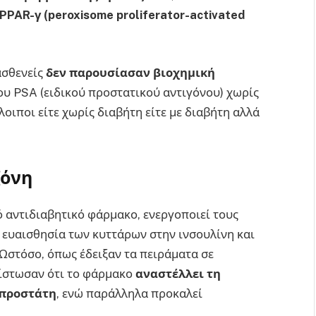
PPAR
-γ (peroxisome
proliferator
-activated
ασθενείς
δεν παρουσίασαν βιοχημική
ου PSA (ειδικού προστατικού αντιγόνου) χωρίς
οιποι είτε χωρίς διαβήτη είτε με διαβήτη αλλά
.
ζόνη
ό αντιδιαβητικό φάρμακο, ενεργοποιεί τους
 ευαισθησία των κυττάρων στην ινσουλίνη και
Ωστόσο, όπως έδειξαν τα πειράματα σε
πίστωσαν ότι το φάρμακο
αναστέλλει τη
 προστάτη
, ενώ παράλληλα προκαλεί