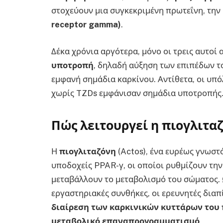
στοχεύουν μια συγκεκριμένη πρωτεΐνη, την
receptor
gamma
)
.
Δέκα χρόνια αργότερα, μόνο οι τρεις αυτοί 
υποτροπή
, δηλαδή αύξηση των επιπέδων τ
εμφανή σημάδια καρκίνου. Αντίθετα, οι υπόλ
χωρίς TZDs εμφάνισαν σημάδια υποτροπής
Πώς λειτουργεί η πιογλιτα
Η
πιογλιταζόνη
(Actos), ένα ευρέως γνωστ
υποδοχείς PPAR-γ, οι οποίοι ρυθμίζουν την
μεταβάλλουν το μεταβολισμό του σώματος. 
εργαστηριακές συνθήκες, οι ερευνητές δια
διαίρεση των καρκινικών κυττάρων του
μεταβολικό επαναπρογραμματισμό
.